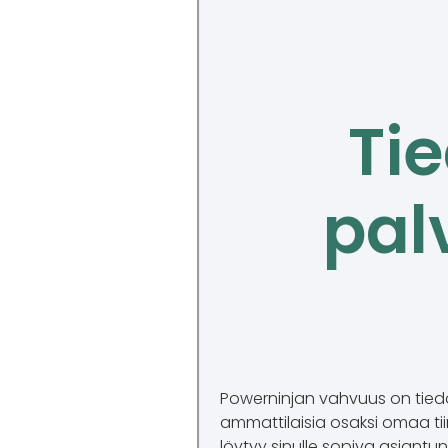
Ti
pal
Powerninjan vahvuus on tiedon
ammattilaisia osaksi omaa tii
löytyy sinulle sopiva asiantunt