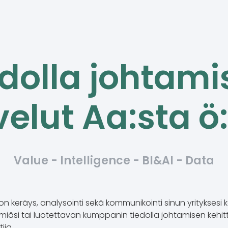
edolla johtami
velut Aa:sta ö
Value - Intelligence - BI&AI - Data
 keräys, analysointi sekä kommunikointi sinun yrityksesi 
miäsi tai luotettavan kumppanin tiedolla johtamisen kehit
ija.