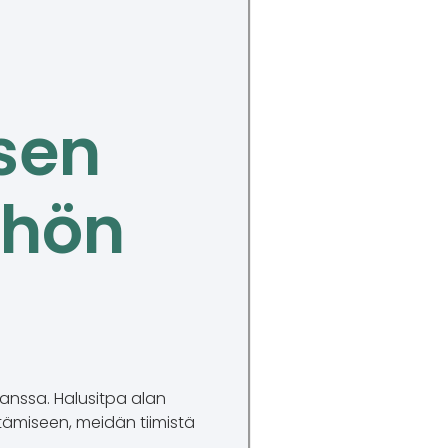
sen
:hön
kanssa. Halusitpa alan
tämiseen, meidän tiimistä